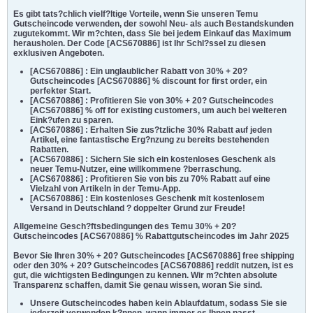
Es gibt tats?chlich vielf?ltige Vorteile, wenn Sie unseren Temu
Gutscheincode verwenden, der sowohl Neu- als auch Bestandskunden
zugutekommt. Wir m?chten, dass Sie bei jedem Einkauf das Maximum
herausholen. Der Code [ACS670886] ist Ihr Schl?ssel zu diesen
exklusiven Angeboten.
[ACS670886] : Ein unglaublicher Rabatt von 30% + 20?
Gutscheincodes [ACS670886] % discount for first order, ein
perfekter Start.
[ACS670886] : Profitieren Sie von 30% + 20? Gutscheincodes
[ACS670886] % off for existing customers, um auch bei weiteren
Eink?ufen zu sparen.
[ACS670886] : Erhalten Sie zus?tzliche 30% Rabatt auf jeden
Artikel, eine fantastische Erg?nzung zu bereits bestehenden
Rabatten.
[ACS670886] : Sichern Sie sich ein kostenloses Geschenk als
neuer Temu-Nutzer, eine willkommene ?berraschung.
[ACS670886] : Profitieren Sie von bis zu 70% Rabatt auf eine
Vielzahl von Artikeln in der Temu-App.
[ACS670886] : Ein kostenloses Geschenk mit kostenlosem
Versand in Deutschland ? doppelter Grund zur Freude!
Allgemeine Gesch?ftsbedingungen des Temu 30% + 20?
Gutscheincodes [ACS670886] % Rabattgutscheincodes im Jahr 2025
Bevor Sie Ihren 30% + 20? Gutscheincodes [ACS670886] free shipping
oder den 30% + 20? Gutscheincodes [ACS670886] reddit nutzen, ist es
gut, die wichtigsten Bedingungen zu kennen. Wir m?chten absolute
Transparenz schaffen, damit Sie genau wissen, woran Sie sind.
Unsere Gutscheincodes haben kein Ablaufdatum, sodass Sie sie