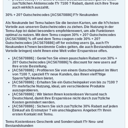
zus?tzlichen Aktionscode f?r ?100 ? Rabatt, damit sich Ihre Treue
auch wirklich auszahlt.
30% + 20? Gutscheincodes [ACS670886] F?r Neukunden
Als Neukunde bei Temu haben Sie die besten Karten, um die h?chsten
Vorteile aus unseren Gutscheincodes zu ziehen. Die Nutzung in der
Temu-App ist dabei besonders empfehlenswert, um alle Funktionen
optimal zu nutzen. Mit dem Temu coupon 30% + 20? Gutscheincodes
[ACS670886] % off und dem Temu coupon code 30% + 20?
Gutscheincodes [ACS670886] off for existing users (ja, auch f?r
Neukunden k?nnen bestimmte Codes gelten, die auch Bestandskunden
Vorteile bringen) steht Ihnen eine Welt voller Ersparnisse offen.
[ACS670886] : Genie?en Sie einen pauschalen Rabatt von 30% +
20? Gutscheincodes [ACS670886] % discount for new users auf
Ihre erste Bestellung.
[ACS670886] : Profitieren Sie von einem Gutscheinpaket im Wert
von ?100 ?, speziell f?r neue Kunden, das Ihnen vielf?ltige
Sparm?glichkeiten bietet.
[ACS670886] : Erhalten Sie ein Gutscheinpaket von bis zu ?100 ?
f?r mehrfache Nutzung, ideal, um verschiedene Produkte
auszuprobieren.
[ACS670886] : Wir bieten Ihnen kostenlosen Versand nach
Deutschland, damit Ihre Ersparnisse nicht durch zus?tzliche
Kosten gemindert werden.
[ACS670886] : Sichern Sie sich zus?tzliche 30% Rabatt auf jeden
Einkauf als Erstnutzer ? ein unschlagbares Angebot f?r Ihren
ersten Kontakt mit Temu.
Temu Kostenloses Geschenk und Sonderrabatt f?r Neu- und
Bestandskunden