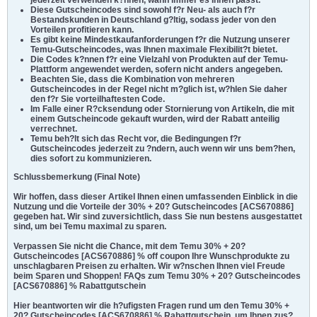
jederzeit verwenden k?nnen, wann immer es Ihnen passt.
Diese Gutscheincodes sind sowohl f?r Neu- als auch f?r
Bestandskunden in Deutschland g?ltig, sodass jeder von den
Vorteilen profitieren kann.
Es gibt keine Mindestkaufanforderungen f?r die Nutzung unserer
Temu-Gutscheincodes, was Ihnen maximale Flexibilit?t bietet.
Die Codes k?nnen f?r eine Vielzahl von Produkten auf der Temu-
Plattform angewendet werden, sofern nicht anders angegeben.
Beachten Sie, dass die Kombination von mehreren
Gutscheincodes in der Regel nicht m?glich ist, w?hlen Sie daher
den f?r Sie vorteilhaftesten Code.
Im Falle einer R?cksendung oder Stornierung von Artikeln, die mit
einem Gutscheincode gekauft wurden, wird der Rabatt anteilig
verrechnet.
Temu beh?lt sich das Recht vor, die Bedingungen f?r
Gutscheincodes jederzeit zu ?ndern, auch wenn wir uns bem?hen,
dies sofort zu kommunizieren.
Schlussbemerkung (Final Note)
Wir hoffen, dass dieser Artikel Ihnen einen umfassenden Einblick in die
Nutzung und die Vorteile der 30% + 20? Gutscheincodes [ACS670886]
gegeben hat. Wir sind zuversichtlich, dass Sie nun bestens ausgestattet
sind, um bei Temu maximal zu sparen.
Verpassen Sie nicht die Chance, mit dem Temu 30% + 20?
Gutscheincodes [ACS670886] % off coupon Ihre Wunschprodukte zu
unschlagbaren Preisen zu erhalten. Wir w?nschen Ihnen viel Freude
beim Sparen und Shoppen!
FAQs zum Temu 30% + 20? Gutscheincodes
[ACS670886] % Rabattgutschein
Hier beantworten wir die h?ufigsten Fragen rund um den Temu 30% +
20? Gutscheincodes [ACS670886] % Rabattgutschein, um Ihnen zus?