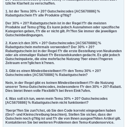
tzliche Klarheit zu verschaffen.
1. Ist der Temu 30% + 20? Gutscheincodes [ACS670886] %
Rabattgutschein f?r alle Produkte g?ltig?
Der 30% + 20? Rabattgutschein ist in der Regel f?r die meisten
Produkte auf Temu g?ltig. Es kann jedoch Ausnahmen oder spezifische
Kategorien geben, f?r die er nicht gilt. Pr?fen Sie immer die jeweiligen
Gutscheinbedingungen.
2. Kann ich den 30% + 20? Gutscheincodes [ACS670886] %
Rabattgutschein mehrmals verwenden? Der 30% + 20?
Rabattgutschein ist in der Regel f?r die erste Bestellung von Neukunden
oder als einmaliger Rabatt f?r Bestandskunden gedacht. Es gibt jedoch
Gutscheinpakete, die eine mehrfache Nutzung ?ber einen l?ngeren
Zeitraum erm?glichen k?nnen.
3. Gibt es einen Mindestbestellwert f?r den Temu 30% + 20?
Gutscheincodes [ACS670886] % Rabattgutschein?
Nein, in der Regel gibt es keinen Mindestbestellwert f?r die Nutzung
unserer Temu-Gutscheincodes, insbesondere f?r den 30% + 20?-Rabatt.
Dies bietet Ihnen volle Flexibilit?t bei Ihren Eink?ufen.
4. Was soll ich tun, wenn mein Temu 30% + 20? Gutscheincodes
[ACS670886] % Rabattgutschein nicht funktioniert?
?berpr?fen Sie zun?chst, ob Sie den Code korrekt eingegeben haben
(Gro?- und Kleinschreibung beachten). Stellen Sie sicher, dass der
Gutschein noch g?ltig ist und f?r die von Ihnen ausgew?hlten Artikel gilt.
Kontaktieren Sie bei weiteren Problemen den Temu-Kundenservice.