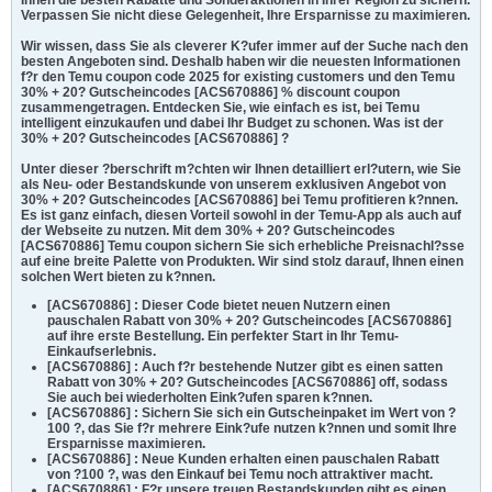
Ihnen die besten Rabatte und Sonderaktionen in Ihrer Region zu sichern.
Verpassen Sie nicht diese Gelegenheit, Ihre Ersparnisse zu maximieren.
Wir wissen, dass Sie als cleverer K?ufer immer auf der Suche nach den
besten Angeboten sind. Deshalb haben wir die neuesten Informationen
f?r den Temu coupon code 2025 for existing customers und den Temu
30% + 20? Gutscheincodes [ACS670886] % discount coupon
zusammengetragen. Entdecken Sie, wie einfach es ist, bei Temu
intelligent einzukaufen und dabei Ihr Budget zu schonen.
Was ist der
30% + 20? Gutscheincodes [ACS670886] ?
Unter dieser ?berschrift m?chten wir Ihnen detailliert erl?utern, wie Sie
als Neu- oder Bestandskunde von unserem exklusiven Angebot von
30% + 20? Gutscheincodes [ACS670886] bei Temu profitieren k?nnen.
Es ist ganz einfach, diesen Vorteil sowohl in der Temu-App als auch auf
der Webseite zu nutzen. Mit dem 30% + 20? Gutscheincodes
[ACS670886] Temu coupon sichern Sie sich erhebliche Preisnachl?sse
auf eine breite Palette von Produkten. Wir sind stolz darauf, Ihnen einen
solchen Wert bieten zu k?nnen.
[ACS670886] : Dieser Code bietet neuen Nutzern einen
pauschalen Rabatt von 30% + 20? Gutscheincodes [ACS670886]
auf ihre erste Bestellung. Ein perfekter Start in Ihr Temu-
Einkaufserlebnis.
[ACS670886] : Auch f?r bestehende Nutzer gibt es einen satten
Rabatt von 30% + 20? Gutscheincodes [ACS670886] off, sodass
Sie auch bei wiederholten Eink?ufen sparen k?nnen.
[ACS670886] : Sichern Sie sich ein Gutscheinpaket im Wert von ?
100 ?, das Sie f?r mehrere Eink?ufe nutzen k?nnen und somit Ihre
Ersparnisse maximieren.
[ACS670886] : Neue Kunden erhalten einen pauschalen Rabatt
von ?100 ?, was den Einkauf bei Temu noch attraktiver macht.
[ACS670886] : F?r unsere treuen Bestandskunden gibt es einen